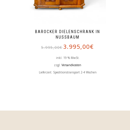
BAROCKER DIELENSCHRANK IN
NUSSBAUM
Ursprünglicher
Aktueller
3.995,00
€
5.995,00
€
Preis
Preis
war:
ist:
inkl. 19 % MwSt.
5.995,00€
3.995,00€.
zzgl.
Versandkosten
Lieferzeit:
Speditionstransport 2-4 Wochen