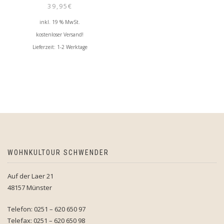
Bewertet mit
39,95
€
5.00
von 5
inkl. 19 % MwSt.
kostenloser Versand!
Lieferzeit:
1-2 Werktage
WOHNKULTOUR SCHWENDER
Auf der Laer 21
48157 Münster
Telefon: 0251 – 620 650 97
Telefax: 0251 – 620 650 98