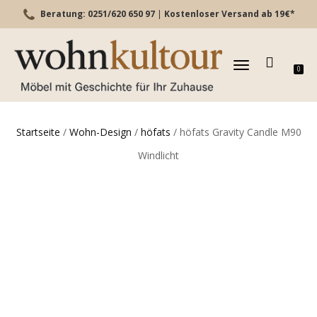
Beratung: 0251/620 650 97
|
Kostenloser Versand ab 19€*
TOGGLE
0
NAVIGATION
Startseite
/
Wohn-Design
/
höfats
/ höfats Gravity Candle M90
Windlicht