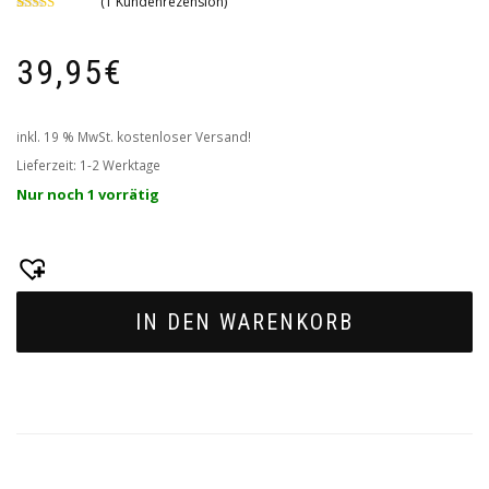
(
1
Kundenrezension)
Bewertet mit
1
5.00
von 5,
basierend
39,95
€
auf
Kundenbewertung
inkl. 19 % MwSt.
kostenloser Versand!
Lieferzeit:
1-2 Werktage
Nur noch 1 vorrätig
IN DEN WARENKORB