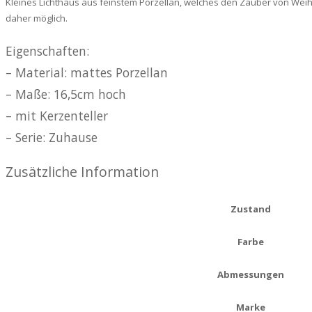
Kleines Lichthaus aus feinstem Porzellan, welches den Zauber von Weih
daher möglich.
Eigenschaften:
– Material: mattes Porzellan
– Maße: 16,5cm hoch
– mit Kerzenteller
– Serie: Zuhause
Zusätzliche Information
Zustand
Farbe
Abmessungen
Marke