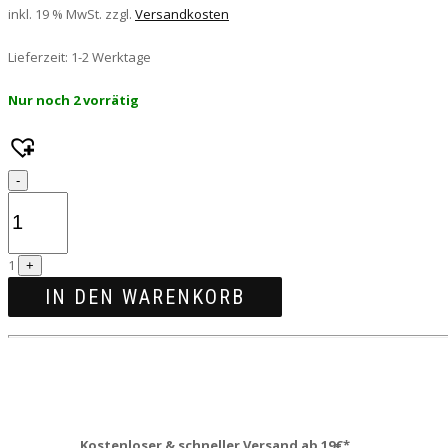
inkl. 19 % MwSt.
zzgl.
Versandkosten
Lieferzeit:
1-2 Werktage
Nur noch 2 vorrätig
Quantity
-
1
+
IN DEN WARENKORB
Kostenloser & schneller Versand ab 19€*