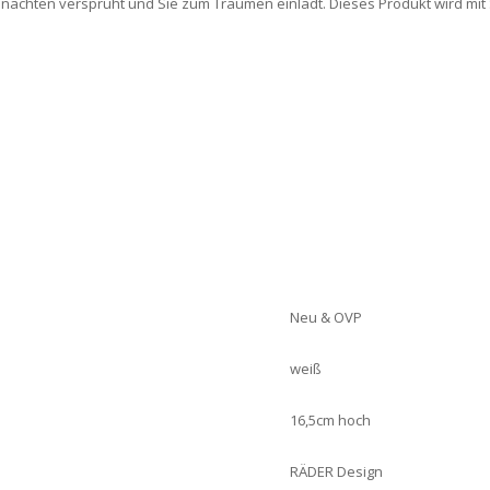
nachten versprüht und Sie zum Träumen einlädt. Dieses Produkt wird mit 
Neu & OVP
weiß
16,5cm hoch
RÄDER Design