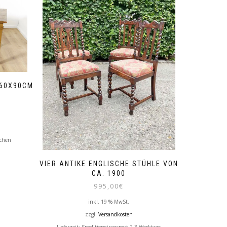
160X90CM
ochen
VIER ANTIKE ENGLISCHE STÜHLE VON
CA. 1900
995,00
€
inkl. 19 % MwSt.
zzgl.
Versandkosten
Lieferzeit:
Speditionstransport 2-3 Werktage