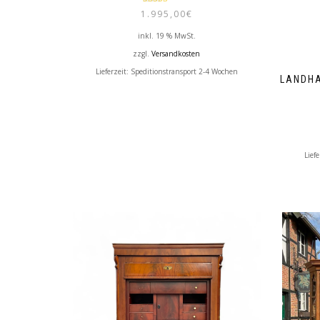
Bewertet mit
1.995,00
€
5.00
von 5
inkl. 19 % MwSt.
zzgl.
Versandkosten
Lieferzeit:
Speditionstransport 2-4 Wochen
LANDHA
Lief