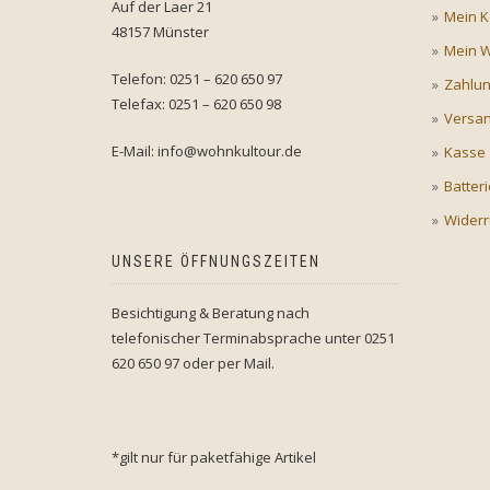
Auf der Laer 21
Mein K
48157 Münster
Mein 
Telefon: 0251 – 620 650 97
Zahlu
Telefax: 0251 – 620 650 98
Versan
E-Mail: info@wohnkultour.de
Kasse
Batter
Widerr
UNSERE ÖFFNUNGSZEITEN
Besichtigung & Beratung nach
telefonischer Terminabsprache unter 0251
620 650 97 oder per Mail.
*gilt nur für paketfähige Artikel