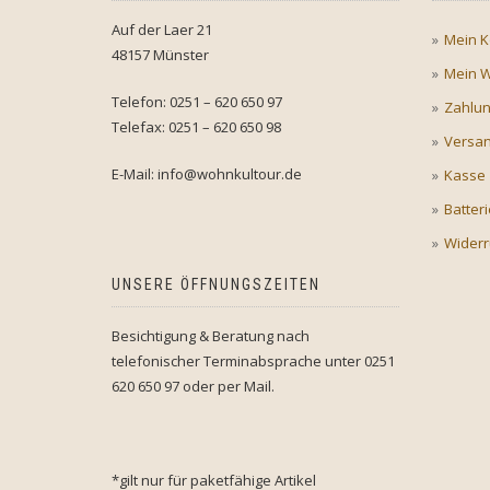
Auf der Laer 21
Mein K
48157 Münster
Mein 
Telefon: 0251 – 620 650 97
Zahlu
Telefax: 0251 – 620 650 98
Versan
E-Mail: info@wohnkultour.de
Kasse
Batter
Widerr
UNSERE ÖFFNUNGSZEITEN
Besichtigung & Beratung nach
telefonischer Terminabsprache unter 0251
620 650 97 oder per Mail.
*gilt nur für paketfähige Artikel