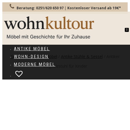
Beratung: 0251/620 650 97
|
Kostenloser Versand ab 19€*
0
TOGGLE
NAVIGATION
ANTIKE MÖBEL
Startseite
/
Antike Möbel
/
Antike Stühle & Sessel
/ Antiker
WOHN-DESIGN
MODERNE MÖBEL
Bugholzstuhl für Kinder