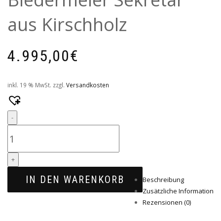
aus Kirschholz
4.995,00
€
inkl. 19 % MwSt.
zzgl.
Versandkosten
Quantity
-
+
IN DEN WARENKORB
Beschreibung
Zusätzliche Information
Rezensionen (0)