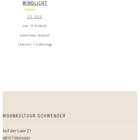
WINDLICHT
Bewertet mit
39,95
€
5.00
von 5
inkl. 19 % MwSt.
kostenloser Versand!
Lieferzeit:
1-2 Werktage
WOHNKULTOUR SCHWENDER
Auf der Laer 21
48157 Münster