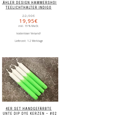
KÄHLER DESIGN HAMMERSHOI
TEELICHTHALTER INDIGO
Ursprünglicher
Aktueller
22,90
€
19,95
€
Preis
Preis
war:
ist:
inkl. 19 % MwSt.
22,90€
19,95€.
kostenloser Versand!
Lieferzeit:
1-2 Werktage
4ER SET HANDGEFÄRBTE
BUNTE DIP DYE KERZEN – #02