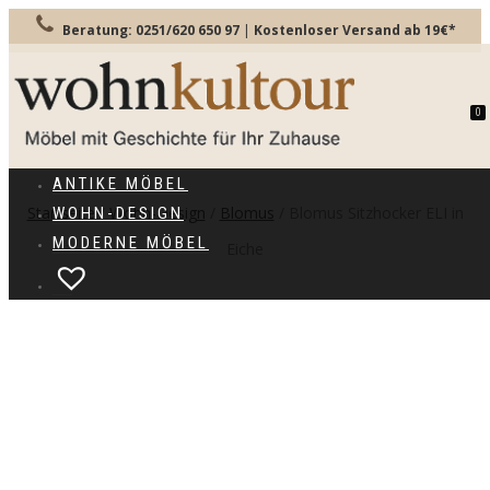
Beratung: 0251/620 650 97
|
Kostenloser Versand ab 19€*
0
TOGGLE
NAVIGATION
ANTIKE MÖBEL
Startseite
/
Wohn-Design
/
Blomus
/ Blomus Sitzhocker ELI in
WOHN-DESIGN
MODERNE MÖBEL
Eiche