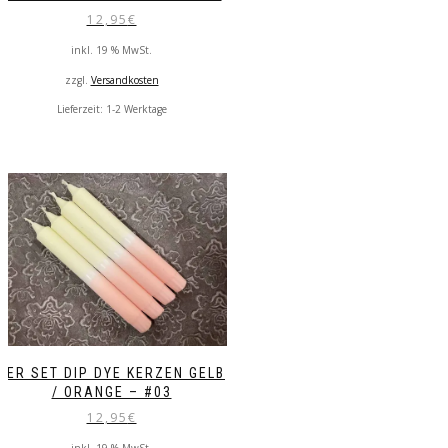
12,95
€
inkl. 19 % MwSt.
zzgl.
Versandkosten
Lieferzeit:
1-2 Werktage
4ER SET DIP DYE KERZEN GELB
/ ORANGE – #03
12,95
€