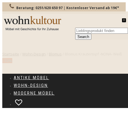
Beratung: 0251/620 650 97
|
Kostenloser Versand ab 19€*
0
TOGGLE
NAVIGATION
Startseite
/
Wohn-Design
/
Blomus
/ Blomus Kräutertopf -NONA- Weiß
- 12%
ANTIKE MÖBEL
WOHN-DESIGN
MODERNE MÖBEL