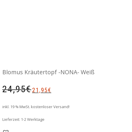
Blomus Kräutertopf -NONA- Weiß
Ursprünglicher
Aktueller
24,95
€
21,95
€
Preis
Preis
war:
ist:
24,95€
21,95€.
inkl. 19 % MwSt.
kostenloser Versand!
Lieferzeit:
1-2 Werktage