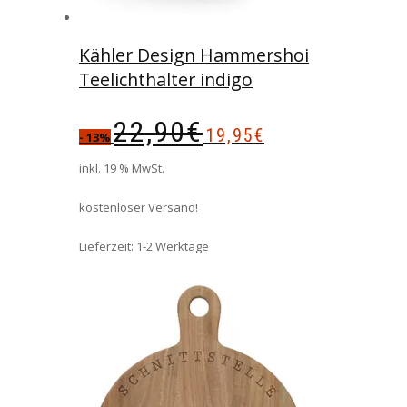
Kähler Design Hammershoi
Teelichthalter indigo
Ursprünglicher
Aktueller
22,90
€
19,95
€
Preis
Preis
- 13%
war:
ist:
inkl. 19 % MwSt.
22,90€
19,95€.
kostenloser Versand!
Lieferzeit:
1-2 Werktage