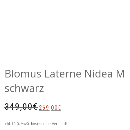
Blomus Laterne Nidea M
schwarz
Ursprünglicher
Aktueller
349,00
€
269,00
€
Preis
Preis
war:
ist:
349,00€
269,00€.
inkl. 19 % MwSt.
kostenloser Versand!