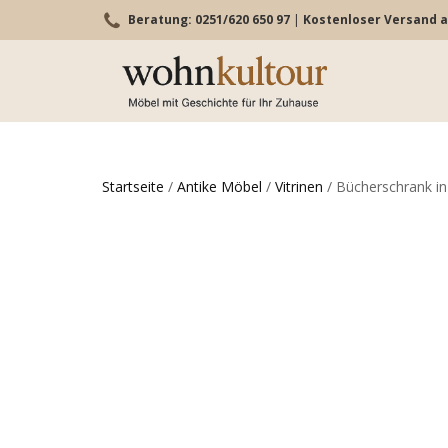
Beratung: 0251/620 650 97
|
Kostenloser Versand a
Startseite
/
Antike Möbel
/
Vitrinen
/ Bücherschrank in