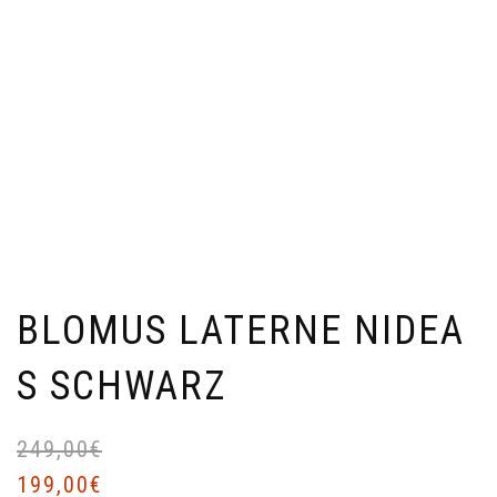
BLOMUS LATERNE NIDEA
S SCHWARZ
249,00
€
Ur
Ak
Pr
Pr
199,00
€