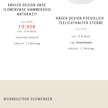
KÄHLER DESIGN VASE
BLUMENVASE HAMMERSHOI
ANTHRAZIT
RÄDER DESIGN POESIELICHT
Ursprünglicher
Aktueller
22,90
€
TEELICHTHALTER STERNE
19,95
€
Preis
Preis
16,95
€
war:
ist:
inkl. 19 % MwSt.
22,90€
19,95€.
inkl. 19 % MwSt.
kostenloser Versand!
zzgl.
Versandkosten
Lieferzeit:
1-2 Werktage
Lieferzeit:
1-2 Werktage
WOHNKULTOUR SCHWENDER