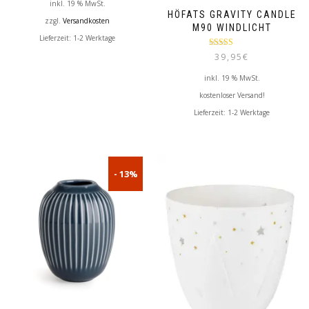
inkl. 19 % MwSt.
HÖFATS GRAVITY CANDLE
zzgl.
Versandkosten
M90 WINDLICHT
Lieferzeit:
1-2 Werktage
Bewertet mit
39,95
€
5.00
von 5
inkl. 19 % MwSt.
kostenloser Versand!
Lieferzeit:
1-2 Werktage
- 13%