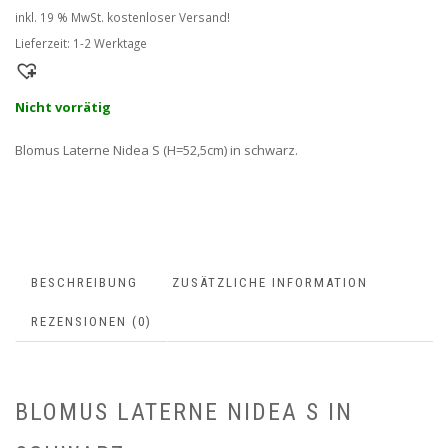
wa
ist
inkl. 19 % MwSt.
kostenloser Versand!
24
19
Lieferzeit:
1-2 Werktage
Nicht vorrätig
Blomus Laterne Nidea S (H=52,5cm) in schwarz.
BESCHREIBUNG
ZUSÄTZLICHE INFORMATION
REZENSIONEN (0)
BLOMUS LATERNE NIDEA S IN