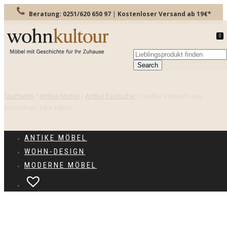
Beratung: 0251/620 650 97
|
Kostenloser Versand ab 19€*
0
TOGGLE
NAVIGATION
Startseite
/
Antike Möbel
/
Antike Esstische
/ Großer Esstisch aus
Eichenholz 240x100cm
ANTIKE MÖBEL
WOHN-DESIGN
MODERNE MÖBEL