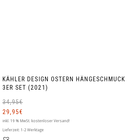
KÄHLER DESIGN OSTERN HÄNGESCHMUCK
3ER SET (2021)
34,95
€
U
A
P
P
29,95
€
w
is
inkl. 19 % MwSt.
kostenloser Versand!
3
2
Lieferzeit:
1-2 Werktage