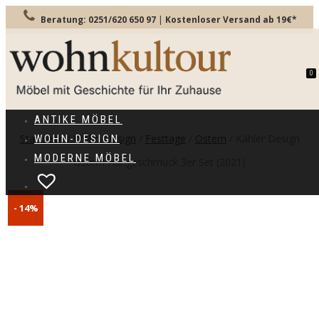
Beratung: 0251/620 650 97
|
Kostenloser Versand ab 19€*
0
TOGGLE
NAVIGATION
ANTIKE MÖBEL
Startseite
/
Wohn-Design
/
Festtage
/
Ostern
/ Kähler Design
WOHN-DESIGN
MODERNE MÖBEL
Ostern Hängeschmuck 3er Set (2021)
- 14%