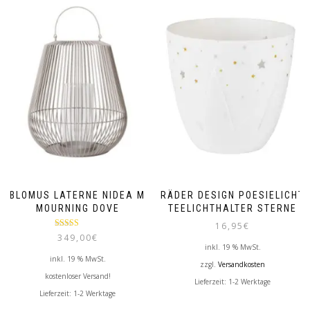
BLOMUS LATERNE NIDEA M
RÄDER DESIGN POESIELICHT
MOURNING DOVE
TEELICHTHALTER STERNE
16,95
€
Bewertet mit
349,00
€
5.00
von 5
inkl. 19 % MwSt.
inkl. 19 % MwSt.
zzgl.
Versandkosten
kostenloser Versand!
Lieferzeit:
1-2 Werktage
Lieferzeit:
1-2 Werktage