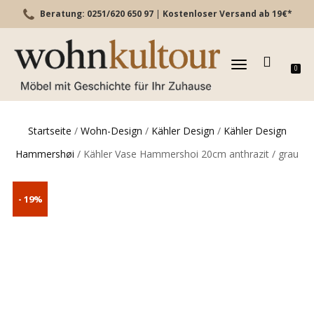
Beratung: 0251/620 650 97
|
Kostenloser Versand ab 19€*
TOGGLE
0
NAVIGATION
Startseite
/
Wohn-Design
/
Kähler Design
/
Kähler Design
Hammershøi
/ Kähler Vase Hammershoi 20cm anthrazit / grau
- 19%