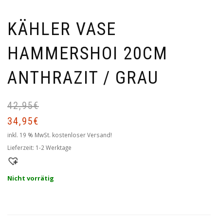
KÄHLER VASE
HAMMERSHOI 20CM
ANTHRAZIT / GRAU
42,95
€
Ur
Ak
Pr
Pr
34,95
€
wa
ist
inkl. 19 % MwSt.
kostenloser Versand!
42
34
Lieferzeit:
1-2 Werktage
Nicht vorrätig