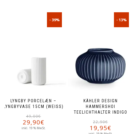
- 39%
- 13%
LYNGBY PORCELÆN –
KÄHLER DESIGN
LYNGBYVASE 15CM (WEISS)
HAMMERSHOI
TEELICHTHALTER INDIGO
Ursprünglicher
Aktueller
49,00
€
29,90
€
Preis
Preis
22,90
€
19,95
€
war:
ist:
inkl. 19 % MwSt.
i
49,00€
29,90€.
inkl. 19 % MwSt.