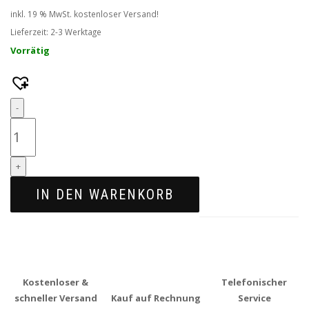
inkl. 19 % MwSt.
kostenloser Versand!
Lieferzeit:
2-3 Werktage
Vorrätig
Quantity
-
+
IN DEN WARENKORB
Kostenloser &
Telefonischer
schneller Versand
Kauf auf Rechnung
Service