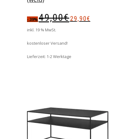
Ursprünglicher
Aktueller
49,00
€
29,90
€
Preis
Preis
- 39%
war:
ist:
inkl. 19 % MwSt.
49,00€
29,90€.
kostenloser Versand!
Lieferzeit:
1-2 Werktage