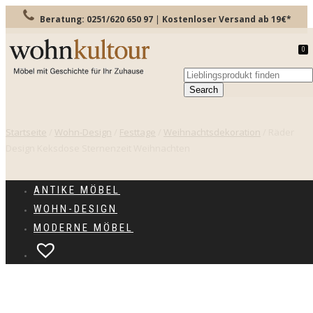
Beratung: 0251/620 650 97
|
Kostenloser Versand ab 19€*
0
TOGGLE
NAVIGATION
Startseite
/
Wohn-Design
/
Festtage
/
Weihnachtsdekoration
/ Räder
Design Keksdose Sternenzeit Weihnachten
ANTIKE MÖBEL
WOHN-DESIGN
MODERNE MÖBEL