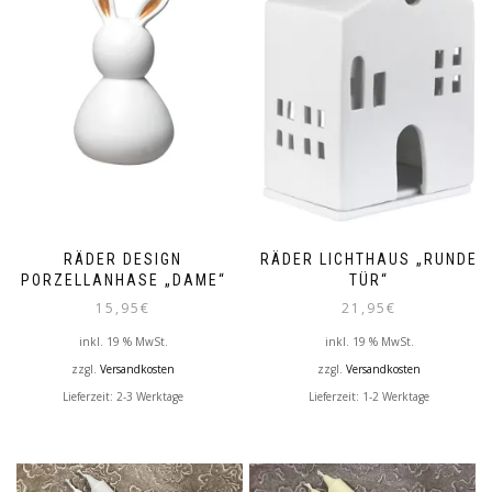
RÄDER DESIGN
RÄDER LICHTHAUS „RUNDE
PORZELLANHASE „DAME“
TÜR“
15,95
€
21,95
€
inkl. 19 % MwSt.
inkl. 19 % MwSt.
zzgl.
Versandkosten
zzgl.
Versandkosten
Lieferzeit:
2-3 Werktage
Lieferzeit:
1-2 Werktage