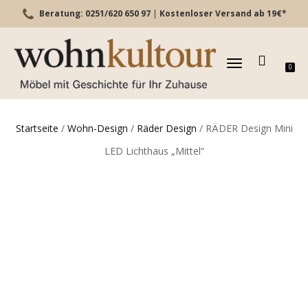
Beratung: 0251/620 650 97
|
Kostenloser Versand ab 19€*
TOGGLE
0
NAVIGATION
Startseite
/
Wohn-Design
/
Räder Design
/ RÄDER Design Mini
LED Lichthaus „Mittel“