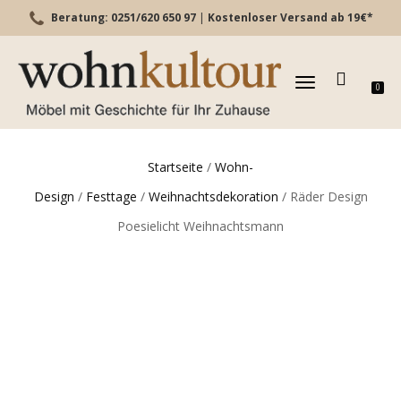
Beratung: 0251/620 650 97
|
Kostenloser Versand ab 19€*
TOGGLE
0
NAVIGATION
Startseite
/
Wohn-
Design
/
Festtage
/
Weihnachtsdekoration
/ Räder Design
Poesielicht Weihnachtsmann