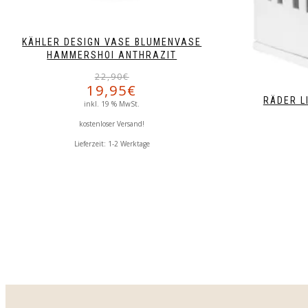
KÄHLER DESIGN VASE BLUMENVASE
HAMMERSHOI ANTHRAZIT
Ursprünglicher
Aktueller
22,90
€
19,95
€
Preis
Preis
RÄDER L
war:
ist:
inkl. 19 % MwSt.
22,90€
19,95€.
kostenloser Versand!
Lieferzeit:
1-2 Werktage