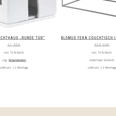
ICHTHAUS „RUNDE TÜR“
BLOMUS FERA COUCHTISCH I
21,95
€
450,00
€
inkl. 19 % MwSt.
inkl. 19 % MwSt.
zzgl.
Versandkosten
kostenloser Versand!
Lieferzeit:
1-2 Werktage
Lieferzeit:
2-3 Werktag