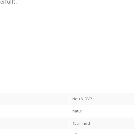
rfüllt.
Neu & OVP
natur
15cm hoch