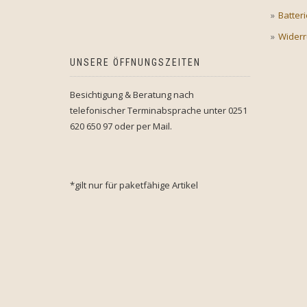
Batter
Widerr
UNSERE ÖFFNUNGSZEITEN
Besichtigung & Beratung nach
telefonischer Terminabsprache unter 0251
620 650 97 oder per Mail.
*gilt nur für paketfähige Artikel