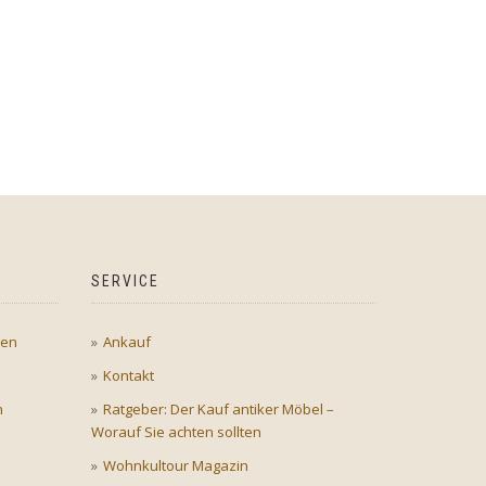
SERVICE
gen
Ankauf
Kontakt
n
Ratgeber: Der Kauf antiker Möbel –
Worauf Sie achten sollten
Wohnkultour Magazin