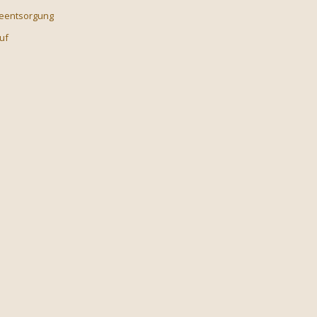
ieentsorgung
uf