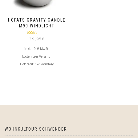
HÖFATS GRAVITY CANDLE
M90 WINDLICHT
Bewertet mit
39,95
€
5.00
von 5
inkl. 19 % MwSt.
kostenloser Versand!
Lieferzeit:
1-2 Werktage
WOHNKULTOUR SCHWENDER