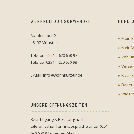
WOHNKULTOUR SCHWENDER
RUND U
Auf der Laer 21
Mein K
48157 Münster
Mein 
Telefon: 0251 – 620 650 97
Zahlu
Telefax: 0251 – 620 650 98
Versan
E-Mail: info@wohnkultour.de
Kasse
Batter
Widerr
UNSERE ÖFFNUNGSZEITEN
Besichtigung & Beratung nach
telefonischer Terminabsprache unter 0251
620 650 97 oder per Mail.