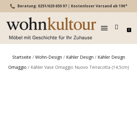
Beratung: 0251/620 650 97
|
Kostenloser Versand ab 19€*
TOGGLE
0
NAVIGATION
Startseite
/
Wohn-Design
/
Kähler Design
/
Kähler Design
Omaggio
/ Kähler Vase Omaggio Nuovo Terracotta (14,5cm)