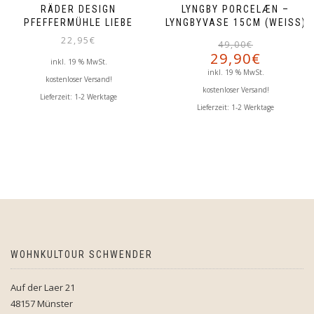
RÄDER DESIGN
LYNGBY PORCELÆN –
PFEFFERMÜHLE LIEBE
LYNGBYVASE 15CM (WEISS)
22,95
€
49,00
€
29,90
€
inkl. 19 % MwSt.
i
inkl. 19 % MwSt.
kostenloser Versand!
kostenloser Versand!
Lieferzeit:
1-2 Werktage
Lieferzeit:
1-2 Werktage
WOHNKULTOUR SCHWENDER
Auf der Laer 21
48157 Münster