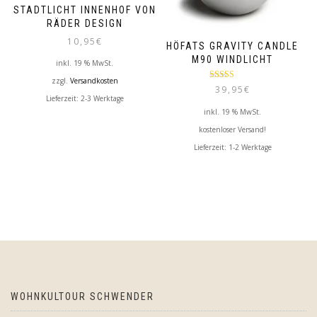
STADTLICHT INNENHOF VON
RÄDER DESIGN
10,95
€
HÖFATS GRAVITY CANDLE
M90 WINDLICHT
inkl. 19 % MwSt.
zzgl.
Versandkosten
Bewertet mit
39,95
€
5.00
von 5
Lieferzeit:
2-3 Werktage
inkl. 19 % MwSt.
kostenloser Versand!
Lieferzeit:
1-2 Werktage
WOHNKULTOUR SCHWENDER