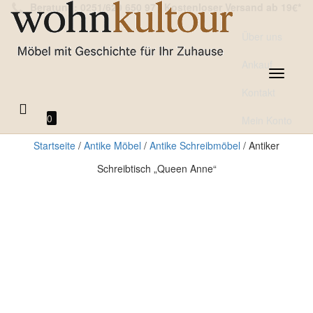
Beratung: 0251/620 650 97
|
Kostenloser Versand ab 19€*
Über uns
Ankauf
Toggle
navigatio
Kontakt
0
Mein Konto
Startseite
/
Antike Möbel
/
Antike Schreibmöbel
/ Antiker
Schreibtisch „Queen Anne“