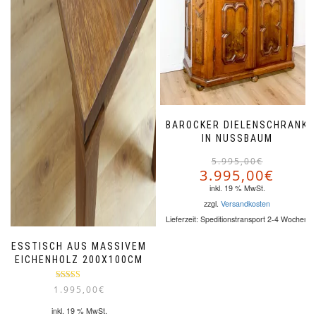
BAROCKER DIELENSCHRANK
IN NUSSBAUM
5.995,00
€
3.995,00
€
i
inkl. 19 % MwSt.
zzgl.
Versandkosten
Lieferzeit:
Speditionstransport 2-4 Wochen
ESSTISCH AUS MASSIVEM
EICHENHOLZ 200X100CM
Bewertet mit
1.995,00
€
5.00
von 5
inkl. 19 % MwSt.