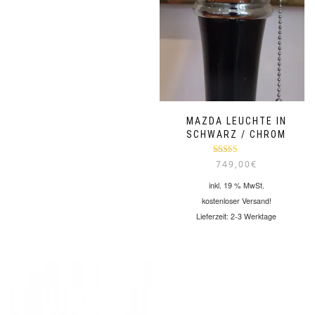
MAZDA LEUCHTE IN
SCHWARZ / CHROM
Bewertet mit
749,00
€
5.00
von 5
inkl. 19 % MwSt.
kostenloser Versand!
Lieferzeit:
2-3 Werktage