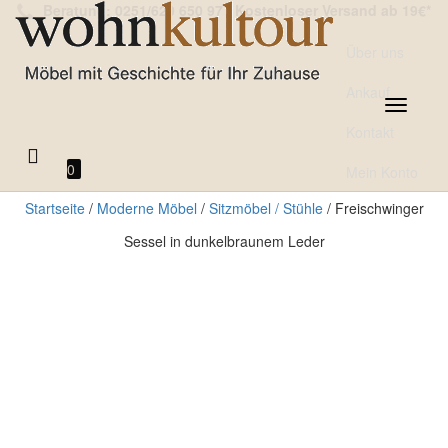
Beratung: 0251/620 650 97
|
Kostenloser Versand ab 19€*
Über uns
Ankauf
Toggle
navigatio
Kontakt
0
Mein Konto
Startseite
/
Moderne Möbel
/
Sitzmöbel / Stühle
/ Freischwinger
Sessel in dunkelbraunem Leder