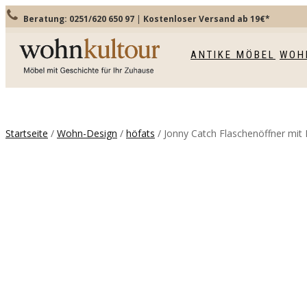
Beratung: 0251/620 650 97
|
Kostenloser Versand ab 19€*
TOGGLE
NAVIGATION
ANTIKE MÖBEL
WOH
Startseite
/
Wohn-Design
/
höfats
/ Jonny Catch Flaschenöffner mit