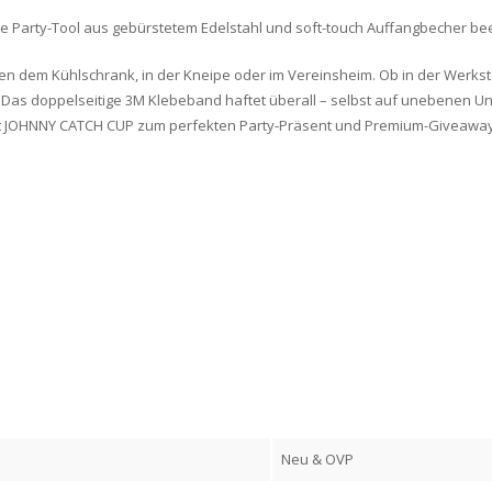
e Party-Tool aus gebürstetem Edelstahl und soft-touch Auffangbecher bee
n dem Kühlschrank, in der Kneipe oder im Vereinsheim. Ob in der Werksta
Das doppelseitige 3M Klebeband haftet überall – selbst auf unebenen U
ht JOHNNY CATCH CUP zum perfekten Party-Präsent und Premium-Giveaway
Neu & OVP