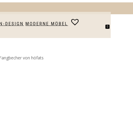
N-DESIGN
MODERNE MÖBEL
0
 Fangbecher von höfats