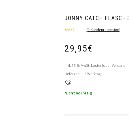
JONNY CATCH FLASCHE
(
1
Kundenrezension)
Bewertet
1
mit
4.00
von 5,
29,95
€
basierend
auf
Kundenbewertung
inkl. 19 % MwSt.
kostenloser Versand!
Lieferzeit:
1-2 Werktage
Nicht vorrätig