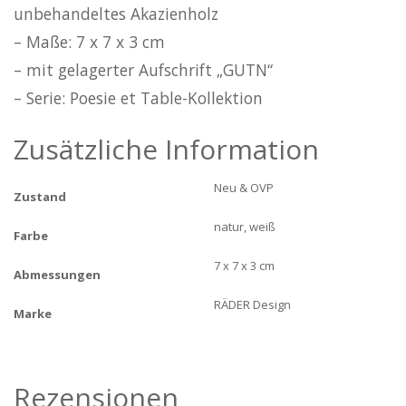
unbehandeltes Akazienholz
– Maße: 7 x 7 x 3 cm
– mit gelagerter Aufschrift „GUTN“
– Serie: Poesie et Table-Kollektion
Zusätzliche Information
Neu & OVP
Zustand
natur, weiß
Farbe
7 x 7 x 3 cm
Abmessungen
RÄDER Design
Marke
Rezensionen