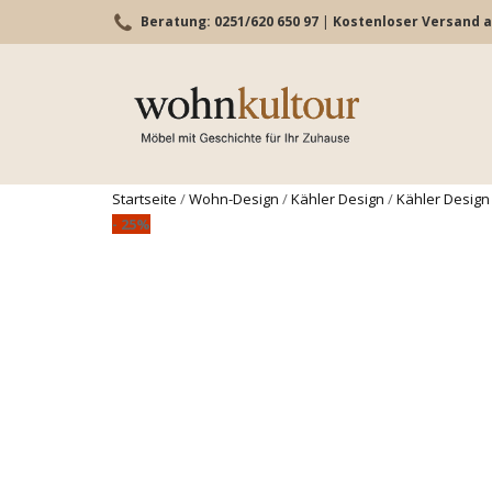
Beratung: 0251/620 650 97
|
Kostenloser Versand a
Startseite
/
Wohn-Design
/
Kähler Design
/
Kähler Desig
- 25%