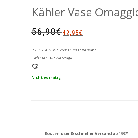
Kähler Vase Omaggi
Ursprünglicher
Aktueller
56,90
€
42,95
€
Preis
Preis
war:
ist:
56,90€
42,95€.
inkl. 19 % MwSt.
kostenloser Versand!
Lieferzeit:
1-2 Werktage
Nicht vorrätig
Kostenloser & schneller Versand ab 19€*