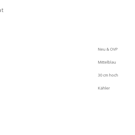
at
Neu & OVP
Mittelblau
30 cm hoch
Kähler