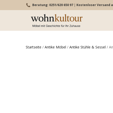
Beratung: 0251/620 650 97
|
Kostenloser Versand a
Startseite
/
Antike Möbel
/
Antike Stühle & Sessel
/ An