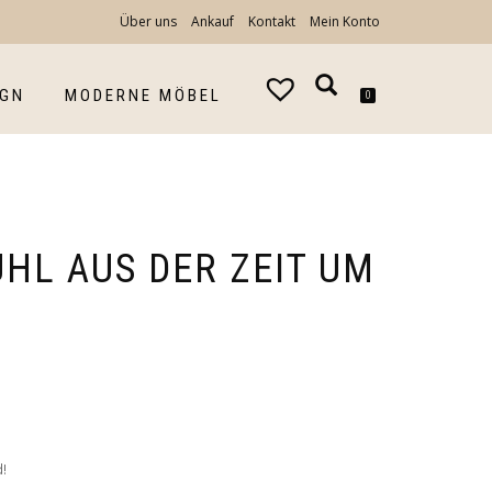
Über uns
Ankauf
Kontakt
Mein Konto
IGN
MODERNE MÖBEL
0
HL AUS DER ZEIT UM
!